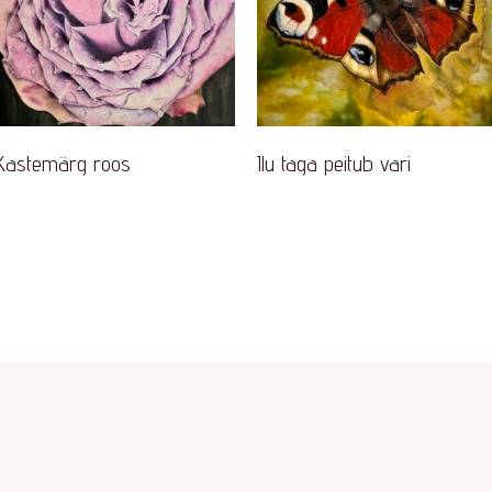
Kastemärg roos
Ilu taga peitub vari