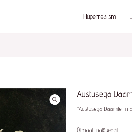
Hüperrealism
Austusega Daam
“Austusega Daamile” maa
Õlimaal linalõuendil.